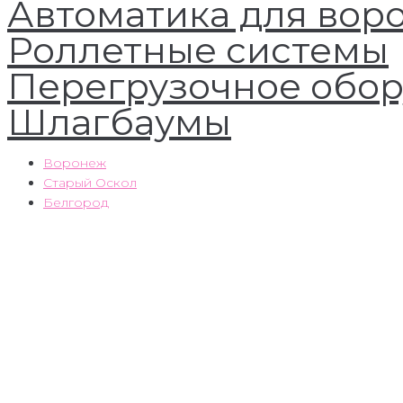
Автоматика для вор
Роллетные системы
Перегрузочное обо
Шлагбаумы
Воронеж
Старый Оскол
Белгород